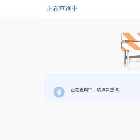
正在查询中
正在查询中，请刷新重试